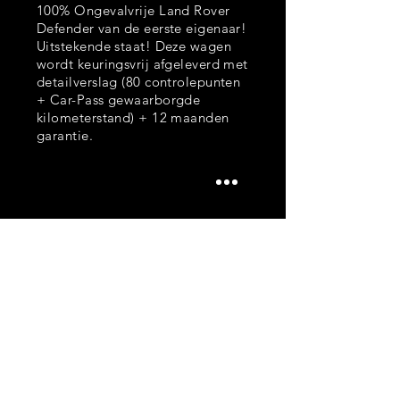
100% Ongevalvrije Land Rover
Defender van de eerste eigenaar!
Uitstekende staat! Deze wagen
wordt keuringsvrij afgeleverd met
detailverslag (80 controlepunten
+ Car-Pass gewaarborgde
kilometerstand) + 12 maanden
garantie.
Opties
Elektrische ruiten
Lichte vracht
Trekhaak
...
*** 12 MAANDEN WAARBORG
***