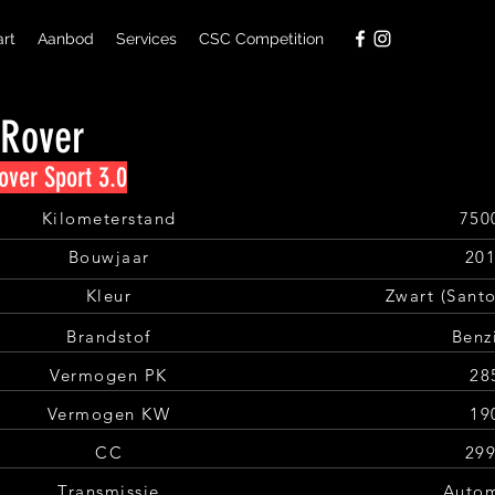
art
Aanbod
Services
CSC Competition
 Rover
ver Sport 3.0
Kilometerstand
750
Bouwjaar
20
Kleur
Zwart (Santo
Brandstof
Benz
Vermogen PK
28
Vermogen KW
19
CC
29
Transmissie
Auto