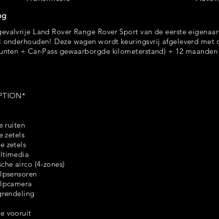
ng
valvrije Land Rover Range Rover Sport van de eerste eigenaar!
 onderhouden! Deze wagen wordt keuringsvrij afgeleverd met d
unten + Car-Pass gewaarborgde kilometerstand) + 12 maanden 
PTION*
e ruiten
e zetels
 zetels
ltimedia
che airco (4-zones)
lpsensoren
ulpcamera
grendeling
e vooruit