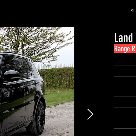
St
Land
Range Ro