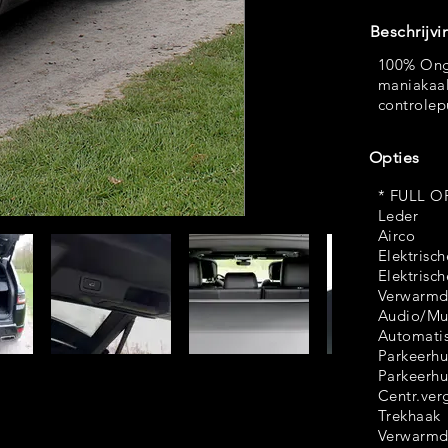
Beschrijvi
100% Onge
maniakaal
controlep
Opties
* FULL O
Leder
Airco
Elektrisch
Elektrisch
Verwarmde
Audio/Mu
Automatis
Parkeerhu
Parkeerh
Centr.ver
Trekhaak
Verwarmd