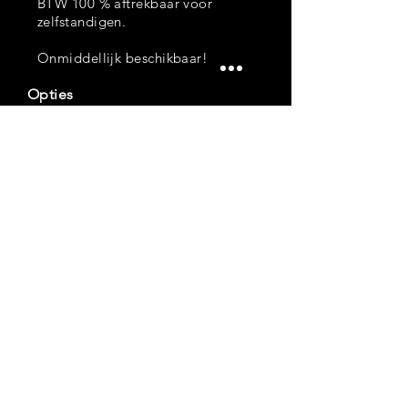
BTW 100 % aftrekbaar voor
zelfstandigen.
Onmiddellijk beschikbaar!
Opties
Stof
Airco
Elektrische ruiten
Lichte vracht
Audio/Multimedia
AUX
CD
Centr.vergrendeling
Cubby-box in leder
Original Land Rover SAWTOOTH
velgen 16"
All-Terrain banden
Reservewiel