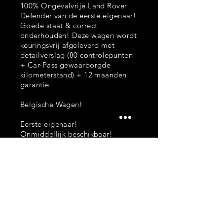
100% Ongevalvrije Land Rover
Defender van de eerste eigenaar!
Goede staat & correct
onderhouden! Deze wagen wordt
keuringsvrij afgeleverd met
detailverslag (80 controlepunten
+ Car-Pass gewaarborgde
kilometerstand) + 12 maanden
garantie
Belgische Wagen!
Eerste eigenaar!
Onmiddellijk beschikbaar!
Opties
Leder
Lichte vracht
AUX
CD
Centr.vergrendeling