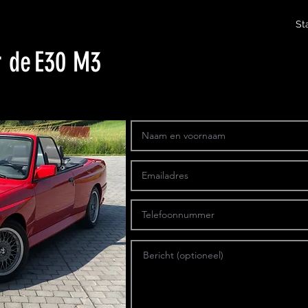
St
r de
E30 M3